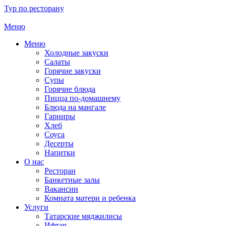
Тур по ресторану
Меню
Меню
Холодные закуски
Салаты
Горячие закуски
Супы
Горячие блюда
Пицца по-домашнему
Блюда на мангале
Гарниры
Хлеб
Соуса
Десерты
Напитки
О нас
Ресторан
Банкетные залы
Вакансии
Комната матери и ребенка
Услуги
Татарские мяджилисы
Ифтар