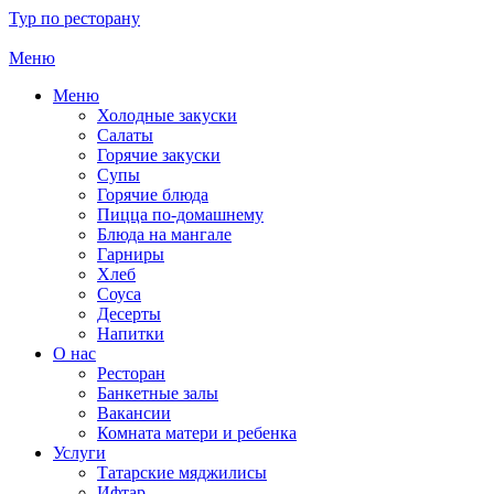
Тур по ресторану
Меню
Меню
Холодные закуски
Салаты
Горячие закуски
Супы
Горячие блюда
Пицца по-домашнему
Блюда на мангале
Гарниры
Хлеб
Соуса
Десерты
Напитки
О нас
Ресторан
Банкетные залы
Вакансии
Комната матери и ребенка
Услуги
Татарские мяджилисы
Ифтар