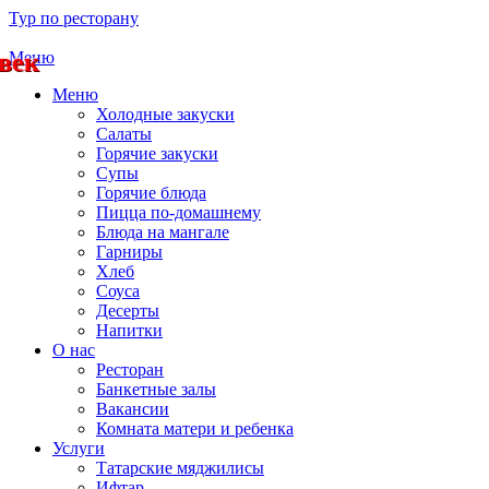
Тур по ресторану
овек
Меню
Меню
Холодные закуски
Салаты
Горячие закуски
Супы
Горячие блюда
Пицца по-домашнему
Блюда на мангале
Гарниры
Хлеб
Соуса
Десерты
Напитки
О нас
Ресторан
Банкетные залы
Вакансии
Комната матери и ребенка
Услуги
Татарские мяджилисы
Ифтар